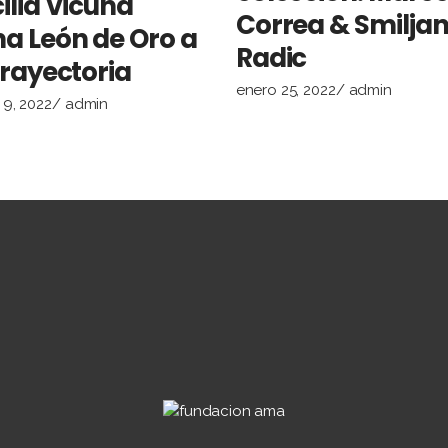
ilia Vicuña
Correa & Smilja
a León de Oro a
Radic
Trayectoria
enero 25, 2022
admin
9, 2022
admin