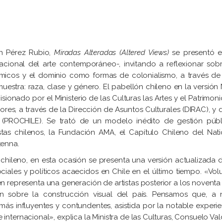
ín Pérez Rubio,
Miradas Alteradas (Altered Views)
se presentó e
acional del arte contemporáneo-, invitando a reflexionar sobr
ómicos y el dominio como formas de colonialismo, a través de 
estra: raza, clase y género. El pabellón chileno en la versión 
ionado por el Ministerio de las Culturas las Artes y el Patrimon
iores, a través de la Dirección de Asuntos Culturales (DIRAC), y 
(PROCHILE). Se trató de un modelo inédito de gestión públ
tas chilenos, la Fundación AMA, el Capítulo Chileno del Nati
tenna.
chileno, en esta ocasión se presenta una versión actualizada d
ales y políticos acaecidos en Chile en el último tiempo. «Vol
n representa una generación de artistas posterior a los noventa
 sobre la construcción visual del país. Pensamos que, a n
 más influyentes y contundentes, asistida por la notable experi
nternacional», explica la Ministra de las Culturas, Consuelo Val