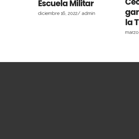
Cec
Escuela Militar
gan
diciembre 16, 2022
admin
la 
marzo 