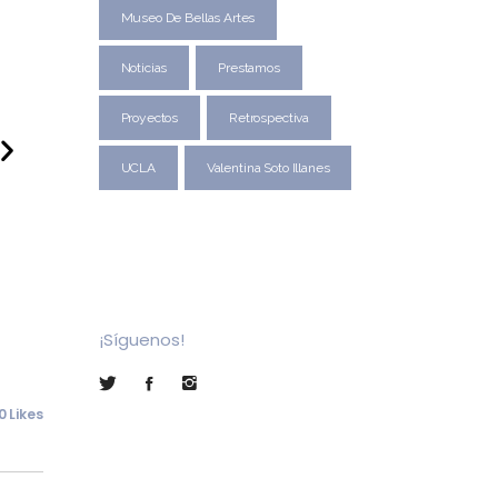
Museo De Bellas Artes
Noticias
Prestamos
Proyectos
Retrospectiva
UCLA
Valentina Soto Illanes
¡Síguenos!
0 Likes