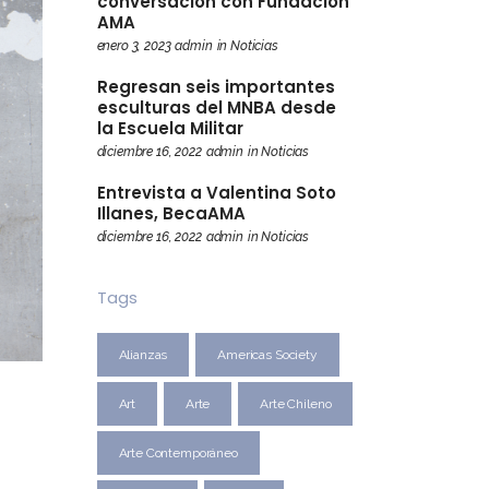
conversación con Fundación
AMA
enero 3, 2023
admin
in
Noticias
Regresan seis importantes
esculturas del MNBA desde
la Escuela Militar
diciembre 16, 2022
admin
in
Noticias
Entrevista a Valentina Soto
Illanes, BecaAMA
diciembre 16, 2022
admin
in
Noticias
Tags
Alianzas
Americas Society
Art
Arte
Arte Chileno
Arte Contemporáneo