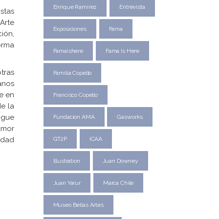
Enrique Ramirez
Entrevista
stas
Arte
Exposiciones
Fama
ión,
orma
Famaishere
Fama Is Here
otras
Familia Copello
anos
te en
Francisco Copello
e la
igue
Fundacion AMA
Gasworks
 amor
edad
GT2P
ICAA
Illustration
Juan Downey
Juan Yarur
Marca Chile
Museo Bellas Artes