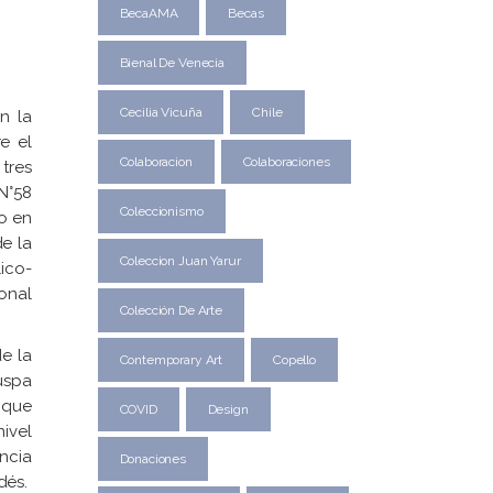
BecaAMA
Becas
Bienal De Venecia
Cecilia Vicuña
Chile
n la
e el
Colaboracion
Colaboraciones
tres
N°58
Coleccionismo
io en
de la
Coleccion Juan Yarur
ico-
onal
Colección De Arte
e la
Contemporary Art
Copello
uspa
 que
COVID
Design
ivel
encia
Donaciones
dés.