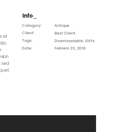
Info
Category:
Antique
Client:
Best Client
 sit
Tags:
Downloadable
Gifts
llic
Date:
Febrero 20, 2018
r
 nibh
s sed
quet.