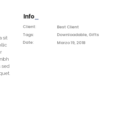
Info
Client:
Best Client
Tags:
Downloadable
Gifts
 sit
Date:
Marzo 19, 2018
llic
r
 nibh
s sed
quet.