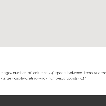
low-image» number_of_columns=»4″ space_between_items=»norm
»large» display_rating=»no» number_of_posts=»12″]