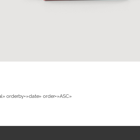
al» orderby=»date» order=»ASC»